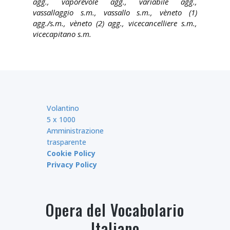
agg., vaporévole agg., variàbile agg.,
vassallaggio s.m., vassallo s.m., vèneto (1)
agg./s.m., vèneto (2) agg., vicecancelliere s.m.,
vicecapitano s.m.
Volantino
5 x 1000
Amministrazione
trasparente
Cookie Policy
Privacy Policy
Opera del Vocabolario
Italiano