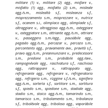
militare (1) v., militare (2) agg., misfare v.,
misfatto (1) agg., misfatto (2) s.m., misleale
agg./s.m., mislealtà s.f., misleanza s.f.,
misprezzamento s.m., misprezzare v., nutrice
s.f., ocanem s.i., olimpìaco agg., olimpìade s.f.,
oltraggiare v., oltraggioso agg./s.m., osteggiare
v., osteggiatore s.m., ottriante agg./s.m., ottriare
v., passeggero s.m./agg., pausàbile agg.,
pegasèo agg./s.m., percazar v., percazo s.m.,
percontento agg., pravamente avv., pravità s.f.,
pravo agg./s.m., preannunziare v., predecessore
s.m., predone s.m., probàbile agg./avv.,
rampognévole agg., raschiatura s.f., raschioso
agg., rattrappare v., rattrappato agg.,
refrigerante agg., refrigerare v., refrigeratorio
agg., refrigerio s.m., rùggine s.f./s.m., signìfero
agg./s.m., sorterìa s.f., sortitore s.m., sortitura
s.f., spiedo s.m., spiedone s.m., stadiale agg.,
stadio s.m., stoico agg./s.m., tamarindo s.m.,
tamarisco s.m., tribolamento s.m., tribolanza
s.f., tribolévole agg., triboloso agg., vaporàbile