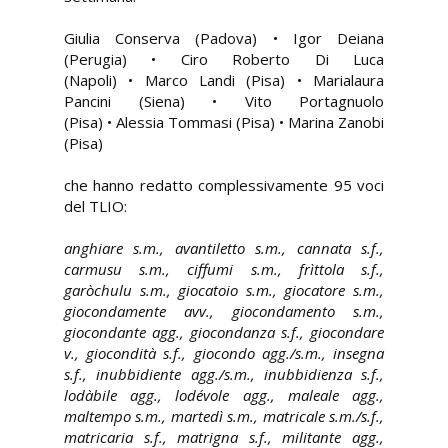
Giulia Conserva (Padova) • Igor Deiana
(Perugia) • Ciro Roberto Di Luca
(Napoli) • Marco Landi (Pisa) • Marialaura
Pancini (Siena) • Vito Portagnuolo
(Pisa) • Alessia Tommasi (Pisa) • Marina Zanobi
(Pisa)
che hanno redatto complessivamente 95 voci
del TLIO:
anghiare s.m., avantiletto s.m., cannata s.f.,
carmusu s.m., ciffumi s.m., frìttola s.f.,
garòchulu s.m., giocatoio s.m., giocatore s.m.,
giocondamente avv., giocondamento s.m.,
giocondante agg., giocondanza s.f., giocondare
v., giocondità s.f., giocondo agg./s.m., insegna
s.f., inubbidiente agg./s.m., inubbidienza s.f.,
lodàbile agg., lodévole agg., maleale agg.,
maltempo s.m., martedì s.m., matricale s.m./s.f.,
matricaria s.f., matrigna s.f., militante agg.,