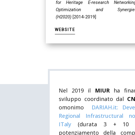
for Heritage E-research Networking
Optimization and Synergie
(H2020)
[2014-2019]
WEBSITE
Nel 2019 il
MIUR
ha fina
sviluppo coordinato dal
C
omonimo
DARIAH.it: Deve
Regional Infrastructural 
ITaly
(
durata 3 + 10 
potenziamento della comp