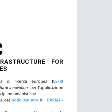
C
FRASTRUCTURE FOR
ES
tura di ricerca europea
(
ESFRI
tural Innovation
per l’applicazione
iscipline umanistiche.
tà del
nodo italiano
di
DARIAH-