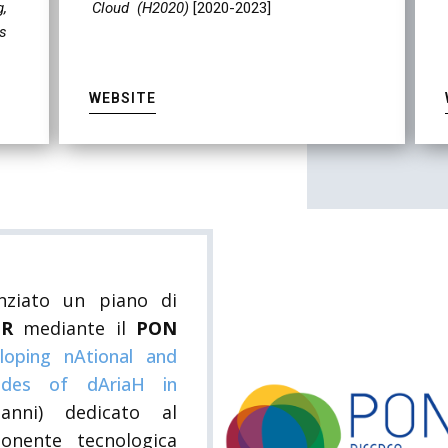
,
Cloud (H2020)
[2020-2023]
s
WEBSITE
nziato un piano di
NR
mediante il
PON
loping nAtional and
nodes of dAriaH in
anni)
dedicato al
onente tecnologica